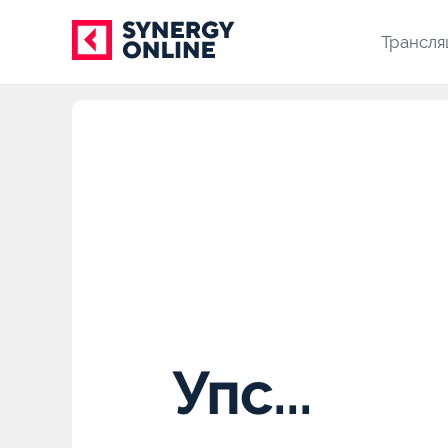
Трансля
Упс...