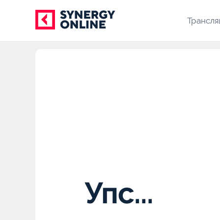
Трансля
Упс...