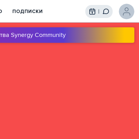
О
ПОДПИСКИ
тва Synergy Community