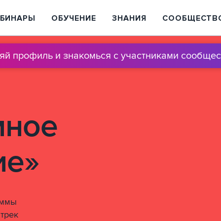
ЕБИНАРЫ
ОБУЧЕНИЕ
ЗНАНИЯ
СООБЩЕСТВ
няй профиль и знакомься с участниками сообщес
мное
ие»
аммы
 трек