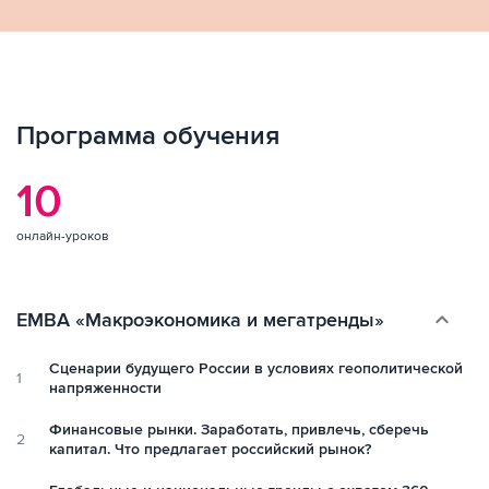
Программа обучения
10
онлайн-уроков
keyboard_arrow_down
EMBA «Макроэкономика и мегатренды»
Сценарии будущего России в условиях геополитической
1
напряженности
Финансовые рынки. Заработать, привлечь, сберечь
2
капитал. Что предлагает российский рынок?