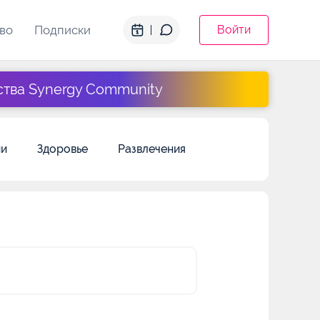
во
Подписки
Войти
ства Synergy Community
ии
Здоровье
Развлечения