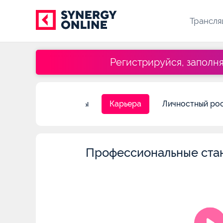
Трансля
Регистрируйся, заполн
дние
Бестселлеры
Карьера
Личностный ро
Профессиональные стан