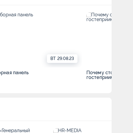
ВТ
29.08.23
рная панель
Почему стоит выбр
гостеприимства?