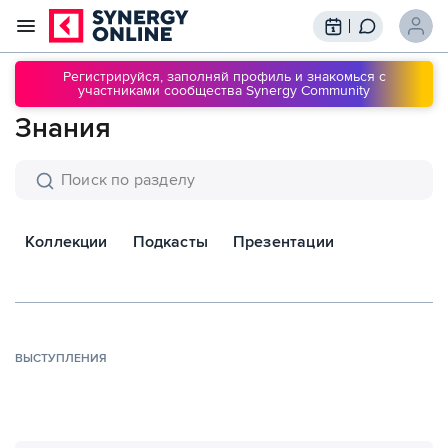
Трансляции
Вебинары
Регистрируйся, заполняй профиль и знакомься с
участниками сообщества Synergy Community
Обучение
Знания
Знания
Сообщество
Подписки
Коллекции
Подкасты
Презентации
ВЫСТУПЛЕНИЯ