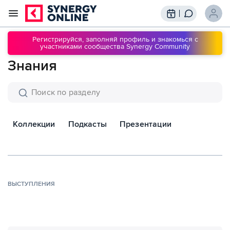
Трансляции
Вебинары
Регистрируйся, заполняй профиль и знакомься с
участниками сообщества Synergy Community
Обучение
Знания
Знания
Сообщество
Подписки
Коллекции
Подкасты
Презентации
ВЫСТУПЛЕНИЯ