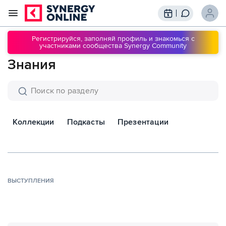
Трансляции
Вебинары
Регистрируйся, заполняй профиль и знакомься с
участниками сообщества Synergy Community
Обучение
Знания
Знания
Сообщество
Подписки
Коллекции
Подкасты
Презентации
ВЫСТУПЛЕНИЯ