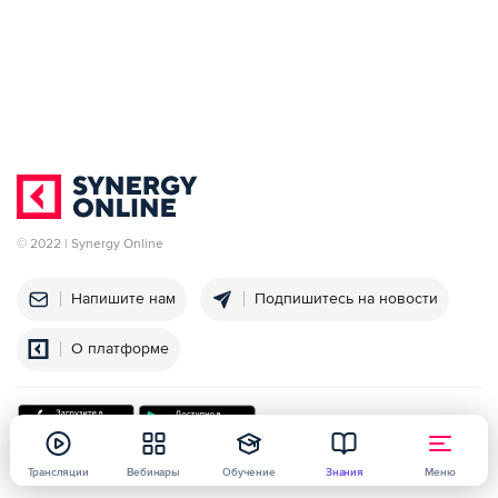
© 2022 | Synergy Online
Напишите нам
Подпишитесь на новости
О платформе
Трансляции
Вебинары
Обучение
Знания
Меню
Университет
Политика конфиденциальности
Договор оферты