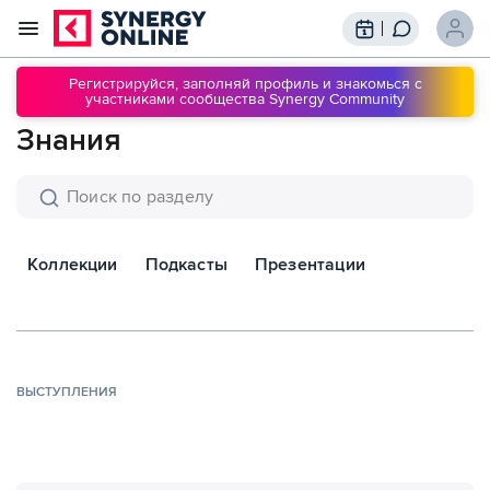
Трансляции
Вебинары
Регистрируйся, заполняй профиль и знакомься с
участниками сообщества Synergy Community
Обучение
Знания
Знания
Сообщество
Подписки
Коллекции
Подкасты
Презентации
ВЫСТУПЛЕНИЯ