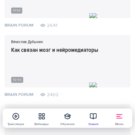
41:59
2641
BRAIN FORUM
Вячеслав Дубынин
Как связан мозг и нейромедиаторы
43:43
2402
BRAIN FORUM
Алексей Крутилин
Профайлинг как инструмент избежать
ошибки в бизнесе
Трансляции
Вебинары
Обучение
Знания
Меню