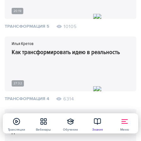
20:19
10105
ТРАНСФОРМАЦИЯ 5
Илья Кретов
Как трансформировать идею в реальность
27:32
6314
ТРАНСФОРМАЦИЯ 4
Александр Иванов
Как начать получать прибыль со своего
дела
Трансляции
Вебинары
Обучение
Знания
Меню