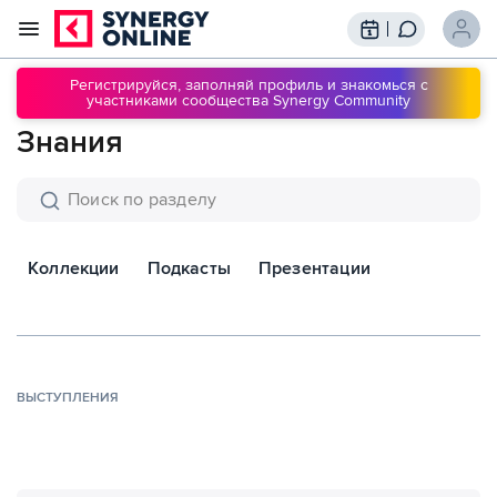
Трансляции
Вебинары
Регистрируйся, заполняй профиль и знакомься с
участниками сообщества Synergy Community
Обучение
Знания
Знания
Сообщество
Подписки
Коллекции
Подкасты
Презентации
ВЫСТУПЛЕНИЯ