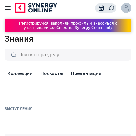
Трансляции
Вебинары
Регистрируйся, заполняй профиль и знакомься с
участниками сообщества Synergy Community
Обучение
Знания
Знания
Сообщество
Подписки
Коллекции
Подкасты
Презентации
ВЫСТУПЛЕНИЯ