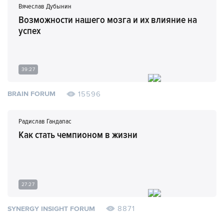
Вячеслав Дубынин
Возможности нашего мозга и их влияние на
успех
39:27
15596
BRAIN FORUM
Радислав Гандапас
Как стать чемпионом в жизни
27:27
8871
SYNERGY INSIGHT FORUM