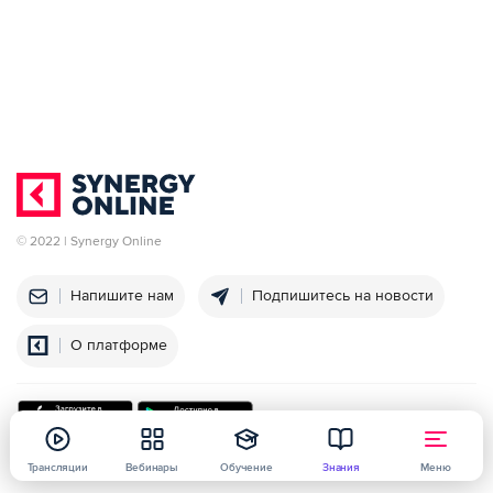
© 2022 | Synergy Online
Напишите нам
Подпишитесь на новости
О платформе
Трансляции
Вебинары
Обучение
Знания
Меню
Университет
Политика конфиденциальности
Договор оферты