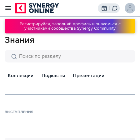
Трансляции
Вебинары
Регистрируйся, заполняй профиль и знакомься с
участниками сообщества Synergy Community
Обучение
Знания
Знания
Сообщество
Подписки
Коллекции
Подкасты
Презентации
ВЫСТУПЛЕНИЯ