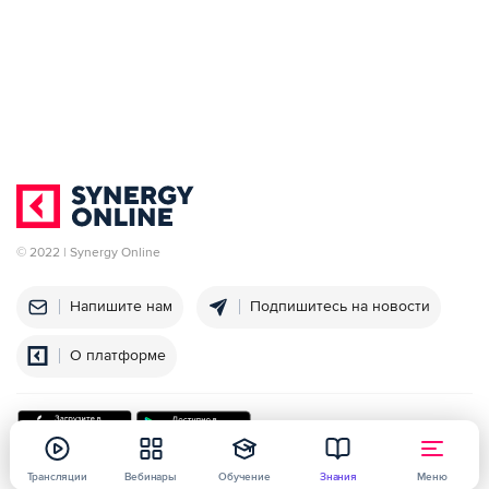
© 2022 | Synergy Online
Напишите нам
Подпишитесь на новости
О платформе
Трансляции
Вебинары
Обучение
Знания
Меню
Университет
Политика конфиденциальности
Договор оферты