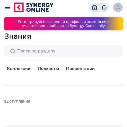
Трансляции
Вебинары
Регистрируйся, заполняй профиль и знакомься с
участниками сообщества Synergy Community
Обучение
Знания
Знания
Сообщество
Подписки
Коллекции
Подкасты
Презентации
ВЫСТУПЛЕНИЯ