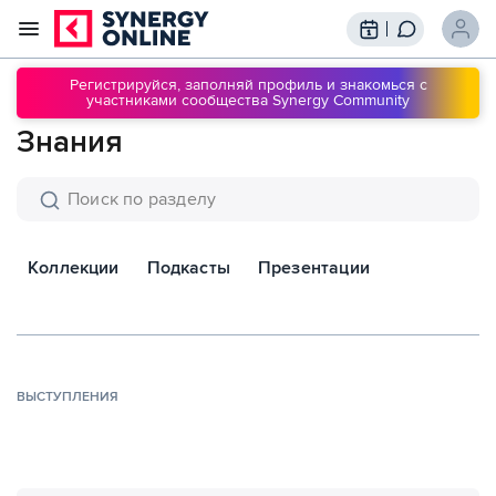
Трансляции
Вебинары
Регистрируйся, заполняй профиль и знакомься с
участниками сообщества Synergy Community
Обучение
Знания
Знания
Сообщество
Подписки
Коллекции
Подкасты
Презентации
ВЫСТУПЛЕНИЯ