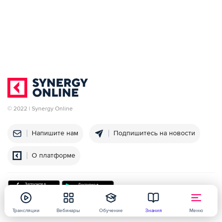
© 2022 | Synergy Online
Напишите нам
Подпишитесь на новости
О платформе
Трансляции
Вебинары
Обучение
Знания
Меню
Университет
Политика конфиденциальности
Договор оферты