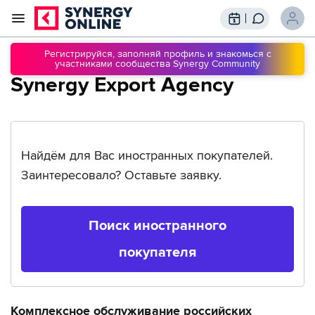
Трансляции
Вебинары
Регистрируйся, заполняй профиль и знакомься с
участниками сообщества Synergy Community
Обучение
Synergy Export Agency
Знания
Сообщество
Подписки
Найдём для Вас иностранных покупателей.
Заинтересовало? Оставьте заявку.
Поиск иностранного
покупателя
Комплексное обслуживание российских