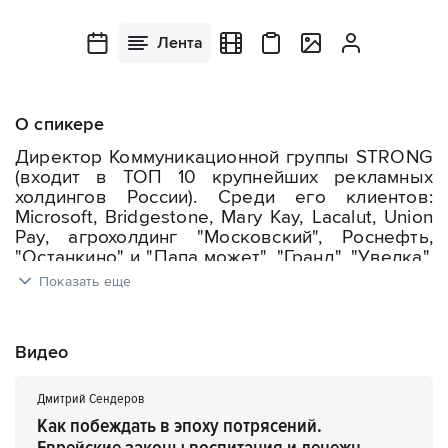
Лента
О спикере
Директор Коммуникационной группы STRONG
(входит в ТОП 10 крупнейших рекламных
холдингов России). Среди его клиентов:
Microsoft, Bridgestone, Mary Kay, Lacalut, Union
Pay, агрохолдинг "Московский", Роснефть,
"Останкино" и "Папа может", "Гранд", "Увелка",
Tikkurilla, банк "Зенит" и другие известные
Показать еще
компании и бренды.
Дмитрий Сендеров — автор более 300
Видео
реализованных рекламных стратегий
и лучшего в России учебника по рекламе.
Член Союза кинематографистов России
Дмитрий Сендеров
и American Advertising Academy.
Как побеждать в эпоху потрясений.