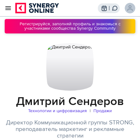
Трансляции
Вебинары
Регистрируйся, заполняй профиль и знакомься с
участниками сообщества Synergy Community
Обучение
Знания
Сообщество
Подписки
Дмитрий Сендеров
Технологии и цифровизация
Продажи
Директор Коммуникационной группы STRONG,
преподаватель маркетинг и рекламные
стратегии