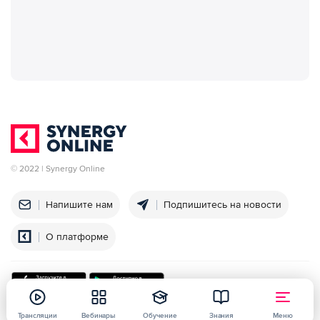
© 2022 | Synergy Online
Напишите нам
Подпишитесь на новости
О платформе
Трансляции
Вебинары
Обучение
Знания
Меню
Университет
Политика конфиденциальности
Договор оферты