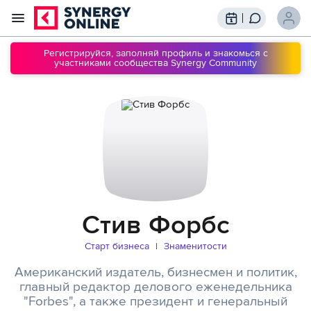
Трансляции
Вебинары
Регистрируйся, заполняй профиль и знакомься с
участниками сообщества Synergy Community
Обучение
Знания
Сообщество
Подписки
Стив Форбс
Старт бизнеса
Знаменитости
Американский издатель, бизнесмен и политик,
главный редактор делового еженедельника
"Forbes"
, а также президент и генеральный