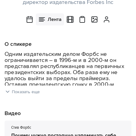
директор издательства Forbes Inc
Лента
О спикере
Одним издательским делом Форбс не
ограничивается – в 1996-м и в 2000-м он
представлял республиканцев на первичных
президентских выборах.
Оба раза ему не
удалось выйти за пределы праймериз.
Оставив президентскую гонку в 2000-м,
Форбс вернулся к руководству журналом и
Показать еще
корпорацией.
Однако полностью с политической карьерой
Видео
Стив не закончил – так, в декабре 2006-го он
присоединился к совету директоров крупной
американской организации "FreedomWorks",
Стив Форбс
занимающейся вопросами здравоохранения.
Почему нужно постоянно напоминать себе