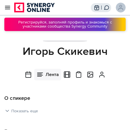
Трансляции
Вебинары
Регистрируйся, заполняй профиль и знакомься с
участниками сообщества Synergy Community
Обучение
Знания
Сообщество
Подписки
Игорь Скикевич
Лента
О спикере
Показать еще