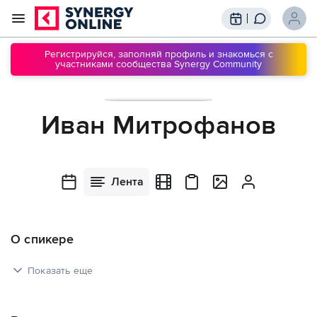
Трансляции
Вебинары
Регистрируйся, заполняй профиль и знакомься с
участниками сообщества Synergy Community
Обучение
Знания
Сообщество
Подписки
Иван Митрофанов
Лента
О спикере
Показать еще