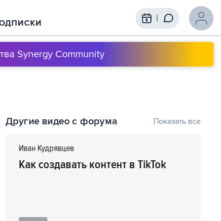
ОДПИСКИ
тва Synergy Community
Содержание выступления
Другие видео с форума
Показать все
1
00:00
Как создаются блогеры: между
хайпом и бизнесом
Иван Кудрявцев
Как создавать контент в TikTok