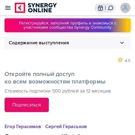
Трансляции
Вебинары
Регистрируйся, заполняй профиль и знакомься с
участниками сообщества Synergy Community
Обучение
Знания
Содержание выступления
Сообщество
Подписки
1
00:00
Лидогенерация через WhatsApp
4.5
Откройте полный доступ
ко всем возможностям платформы
Стоимость подписки 500 рублей за 12 месяцев
Подписаться
Егор Герасимов
Сергей Гераськов