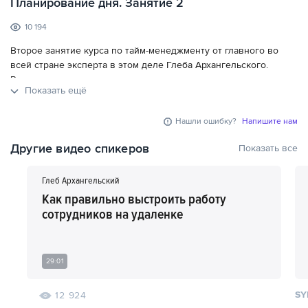
Планирование дня. Занятие 2
10 194
Второе занятие курса по тайм-менеджменту от главного во
всей стране эксперта в этом деле Глеба Архангельского.
Рассматриваются темы: планирование в изменчивом мире: как
Показать ещё
не только сделать планы, но и выполнить его.
Нашли ошибку?
Напишите нам
Другие видео спикеров
Показать все
Глеб Архангельский
Как правильно выстроить работу
сотрудников на удаленке
29:01
SY
12 924