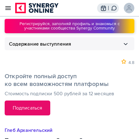
Трансляции
Вебинары
Регистрируйся, заполняй профиль и знакомься с
участниками сообщества Synergy Community
Обучение
Знания
Содержание выступления
Сообщество
Подписки
1
00:00
Планирование дня. Занятие 2
4.8
Откройте полный доступ
ко всем возможностям платформы
Стоимость подписки 500 рублей за 12 месяцев
Подписаться
Глеб Архангельский