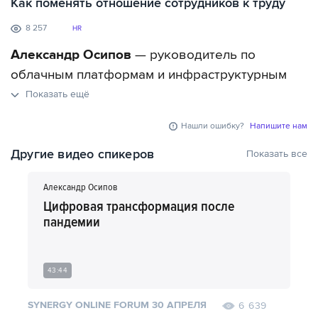
Как поменять отношение сотрудников к труду
8 257
HR
Александр Осипов
— руководитель по
облачным платформам и инфраструктурным
решениям ПАО "Мегафон".
Показать ещё
Нашли ошибку?
Напишите нам
В выступлении спикер рассказывает об одной
из главных проблем работы на удаленке —
Другие видео спикеров
Показать все
сотрудники перерабатывают и быстро
Александр Осипов
выгорают. По мнению эксперта,
Цифровая трансформация после
после пандемии настало время пересмотреть
пандемии
подходы компании. В частности, ключом к
успеху любого предприятия Александр Осипов
называет умение мотивировать сотрудников,
43:44
чтобы они были заинтересованы в
SYNERGY ONLINE FORUM 30 АПРЕЛЯ
6 639
продвижении фирмы.