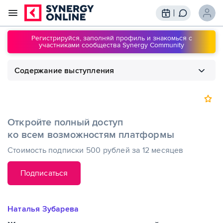
Трансляции
Вебинары
Регистрируйся, заполняй профиль и знакомься с
участниками сообщества Synergy Community
Обучение
Знания
Содержание выступления
Сообщество
Подписки
1
00:00
Женское здоровье или клинический
минимум для женщин
Откройте полный доступ
ко всем возможностям платформы
Стоимость подписки 500 рублей за 12 месяцев
Подписаться
Наталья Зубарева