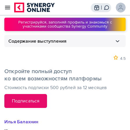
Трансляции
Вебинары
Регистрируйся, заполняй профиль и знакомься с
участниками сообщества Synergy Community
Обучение
Знания
Содержание выступления
Сообщество
Подписки
1
00:00
Как использовать маркетинг при
создании продукта. Занятие 3
4.5
Откройте полный доступ
ко всем возможностям платформы
Стоимость подписки 500 рублей за 12 месяцев
Подписаться
Илья Балахнин