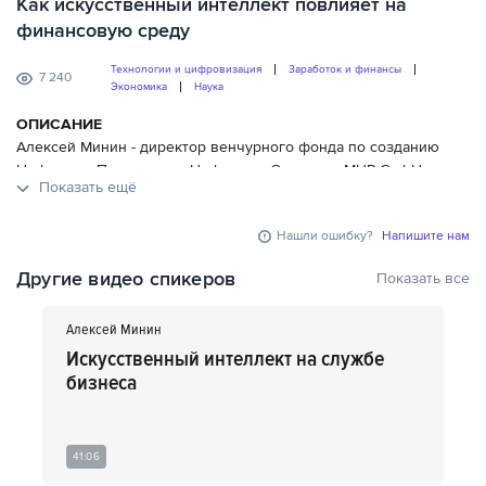
Как искусственный интеллект повлияет на
финансовую среду
Технологии и цифровизация
Заработок и финансы
7 240
Экономика
Наука
ОПИСАНИЕ
Алексей Минин - директор венчурного фонда по созданию
Цифровых Продуктов и Цифровых Сервисов MHP GmbH
Показать ещё
(Porsche AG). Спикер в своем выступлении рассказывает о том,
какое влияние оказывает искусственный интеллект на Финтех
Нашли ошибку?
Напишите нам
и все то, что находится за его пределами. В конце своего
выступления Алексей отвечает на вопросы.
Другие видео спикеров
Показать все
ВЫ УЗНАЕТЕ:
- Как работает цифровая экономика
Алексей Минин
- Как работает кибер-физическая экономика
Искусственный интеллект на службе
- Как работает промышленная экономика
бизнеса
41:06