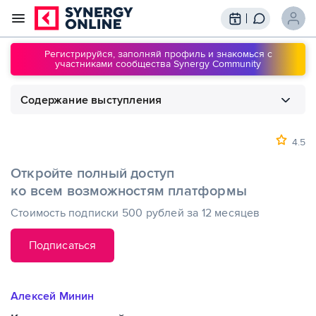
Трансляции
Вебинары
Регистрируйся, заполняй профиль и знакомься с
участниками сообщества Synergy Community
Обучение
Знания
Содержание выступления
Сообщество
Подписки
1
00:00
Как искусственный интеллект повлияет
на финансовую среду
4.5
Откройте полный доступ
ко всем возможностям платформы
Стоимость подписки 500 рублей за 12 месяцев
Подписаться
Алексей Минин