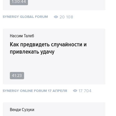
4
07:55
Пример безумного эксперимента,
1:30:44
который невозможно было
представить без коронавируса?
20 108
SYNERGY GLOBAL FORUM
5
10:40
Система тотального слежения:
плюсы и минусы
Нассим Талеб
6
17:35
Поймет ли человечество опасность
Как предвидеть случайности и
системы тотального слежения
привлекать удачу
7
23:20
Как пандемия повлияла на
сотрудничество стран
41:23
17 704
SYNERGY ONLINE FORUM 17 АПРЕЛЯ
Венди Сузуки