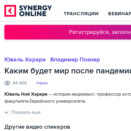
ТРАНСЛЯЦИИ
ВЕБИНА
Регистрируйся, запол
Юваль Харари
Владимир Познер
Каким будет мир после пандеми
44 466
Наука
Юваль Ной Харари
— историк-медиевист, профессор ист
факультета Еврейского университета.
Владимир Познер
— журналист, телеведущий, писатель.
Показать ещё
В ходе дискуссии спикеры обсуждают, как коронавирус из
Другие видео спикеров
частности, Харари объясняет, как пандемия повлияла на