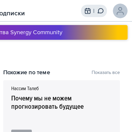
ОДПИСКИ
тва Synergy Community
Содержание выступления
Похожие по теме
Показать все
1
00:00
Каким будет мир после пандемии
Нассим Талеб
2
01:15
Изменится ли мир из-за пандемии?
Почему мы не можем
прогнозировать будущее
3
04:30
Как онлайн-обучение влияет на
качество образования?