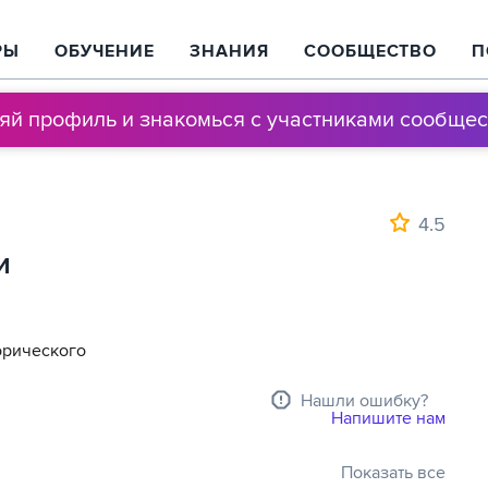
РЫ
ОБУЧЕНИЕ
ЗНАНИЯ
СООБЩЕСТВО
П
няй профиль и знакомься с участниками сообщес
4.5
и
орического
Нашли ошибку?
Напишите нам
менил наш мир. В
Показать все
 международные