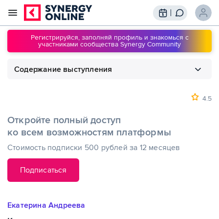
Трансляции
Вебинары
Регистрируйся, заполняй профиль и знакомься с
участниками сообщества Synergy Community
Обучение
Знания
Содержание выступления
Сообщество
Подписки
1
00:00
Как идти вперед вопреки трудностям
4.5
Откройте полный доступ
ко всем возможностям платформы
Стоимость подписки 500 рублей за 12 месяцев
Подписаться
Екатерина Андреева