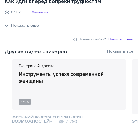
Как идти вперед вопреки трудностям
8 962
Мотивация
Показать ещё
Нашли ошибку?
Напишите нам
Другие видео спикеров
Показать все
Екатерина Андреева
Инструменты успеха современной
женщины
47:35
ЖЕНСКИЙ ФОРУМ «ТЕРРИТОРИЯ
ВОЗМОЖНОСТЕЙ»
SY
7 790