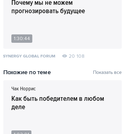
Почему мы не можем
прогнозировать будущее
12
16:00
Как Тайсон ушел из бокса в шоу-
бизнес
13
23:10
Сложно ли делить бизнес с женой
1:30:44
14
31:49
Что Тайсону нравится больше всего
из своего творчества
20 108
SYNERGY GLOBAL FORUM
15
34:50
Из чего состоит обычный день
Похожие по теме
Показать все
Майка Тайсона
Чак Норрис
16
37:20
Чего Тайсон хочет добиться в
бизнесе
Как быть победителем в любом
деле