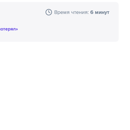
и. В частности, Майк
алось побороть
Время чтения:
6 минут
потерял»
ни и рассуждает о