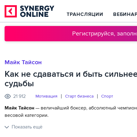
ТРАНСЛЯЦИИ
ВЕБИНА
Регистрируйся, запол
Майк Тайсон
Как не сдаваться и быть сильне
судьбы
21 912
Мотивация
Старт бизнеса
Спорт
Майк Тайсон
— величайший боксер, абсолютный чемпион
весовой категории.
Показать ещё
В интервью спортсмен рассказывает о своей выдающейся