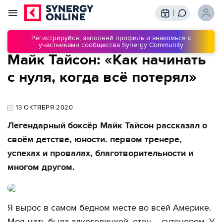
Трансляции
Вебинары
Регистрируйся, заполняй профиль и знакомься с
участниками сообщества Synergy Community
Обучение
Майк Тайсон: «Как начинать
Знания
Сообщество
Подписки
с нуля, когда всё потерял»
13 ОКТЯБРЯ 2020
Легендарный боксёр Майк Тайсон рассказал о
своём детстве, юности. первом тренере,
успехах и провалах, благотворительности и
многом другом.
Я вырос в самом бедном месте во всей Америке.
Моя мать была алкоголичкой, отец – сутенером. У