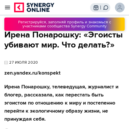
Трансляции
Вебинары
Регистрируйся, заполняй профиль и знакомься с
участниками сообщества Synergy Community
Обучение
Ирена Понарошку: «Эгоисты
Знания
Сообщество
Подписки
убивают мир. Что делать?»
27 ИЮЛЯ 2020
zen.yandex.ru/konspekt
Ирена Понарошку, телеведущая, журналист и
блогер, рассказала, как перестать быть
эгоистом по отношению к миру и постепенно
перейти к экологичному образу жизни, не
принуждая себя.