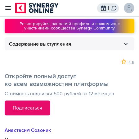
Трансляции
Вебинары
Регистрируйся, заполняй профиль и знакомься с
участниками сообщества Synergy Community
Обучение
Знания
Содержание выступления
Сообщество
Подписки
1
00:00
Как изменить свою жизнь, помогая
другим
4.5
Откройте полный доступ
ко всем возможностям платформы
Стоимость подписки 500 рублей за 12 месяцев
Подписаться
Анастасия Созоник