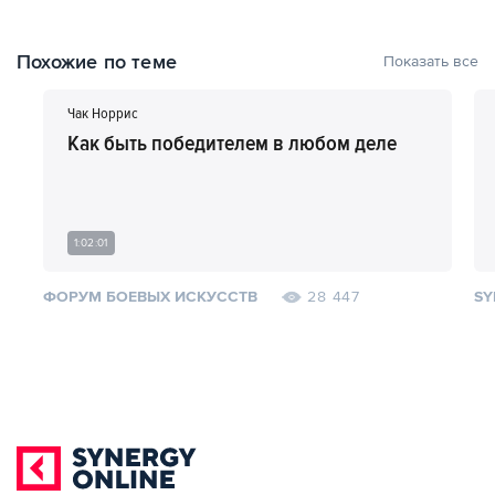
Похожие по теме
Показать все
Чак Норрис
Как быть победителем в любом деле
1:02:01
ФОРУМ БОЕВЫХ ИСКУССТВ
SY
28 447