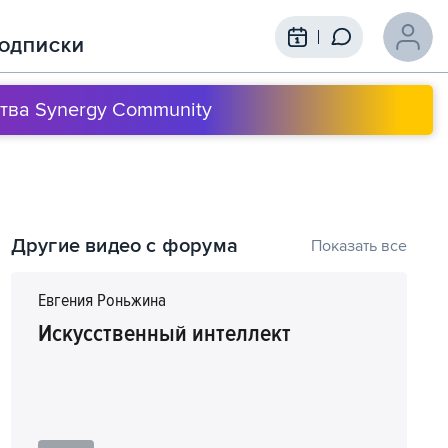
ОДПИСКИ
тва Synergy Community
Содержание выступления
Другие видео с форума
Показать все
1
00:00
Как меняя себя менять мир вокруг
Евгения Роньжина
Искусственный интеллект