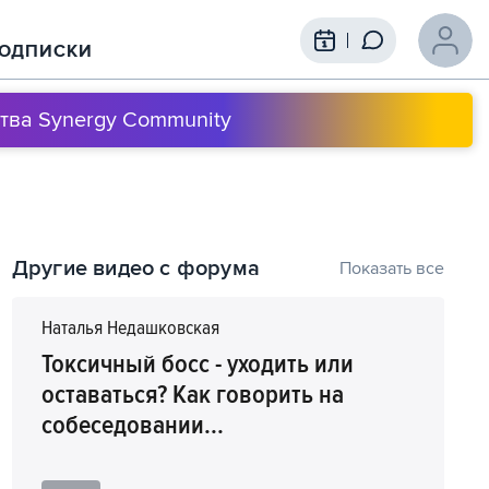
ОДПИСКИ
тва Synergy Community
Содержание выступления
Другие видео с форума
Показать все
1
00:00
Как правильно подготовиться к
собеседованию и каких ошибок
Наталья Недашковская
нужно избегать
Токсичный босс - уходить или
оставаться? Как говорить на
собеседовании...