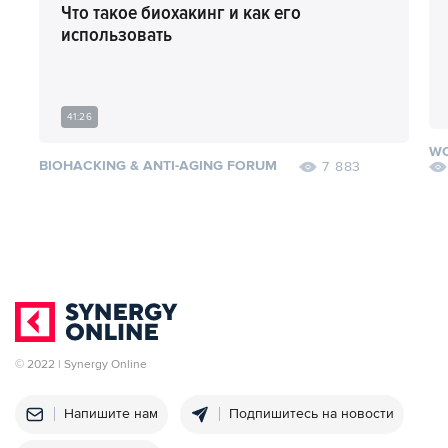
Что такое биохакинг и как его
использовать
41:26
WO
BIOHACKING & ANTI-AGING FORUM
7 883
© 2022 | Synergy Online
Напишите нам
Подпишитесь на новости