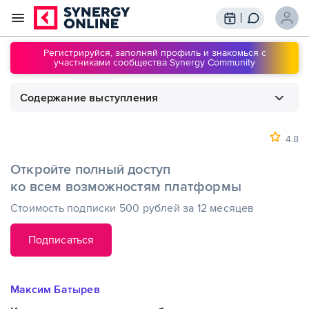
Трансляции
Вебинары
Регистрируйся, заполняй профиль и знакомься с
участниками сообщества Synergy Community
Обучение
Знания
Содержание выступления
Сообщество
Подписки
1
00:00
Какие национальные особенности могут
мешать жить
4.8
Откройте полный доступ
ко всем возможностям платформы
Стоимость подписки 500 рублей за 12 месяцев
Подписаться
Максим Батырев