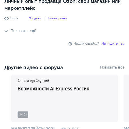
Личный опыт продавца Ozon: свой магазин или
маркетплейс
1 802
Продажи
Новые рынки
Показать ещё
Нашли ошибку?
Напишите нам
Другие видео с форума
Показать все
Александр Слуцкий
Возможности AliExpress Россия
34:01
МАРКЕТПЛЕЙСЫ 2021
МА
2 585