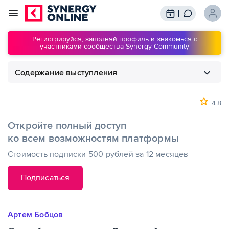
Трансляции
Вебинары
Регистрируйся, заполняй профиль и знакомься с
участниками сообщества Synergy Community
Обучение
Знания
Содержание выступления
Сообщество
Подписки
1
00:00
Личный опыт продавца Ozon: свой
магазин или маркетплейс
4.8
Откройте полный доступ
ко всем возможностям платформы
Стоимость подписки 500 рублей за 12 месяцев
Подписаться
Артем Бобцов