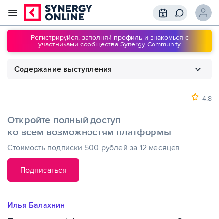
Трансляции
Вебинары
Регистрируйся, заполняй профиль и знакомься с
участниками сообщества Synergy Community
Обучение
Знания
Содержание выступления
Сообщество
Подписки
1
00:00
Показатели эффективности маркетинга.
Занятие 2
4.8
Откройте полный доступ
ко всем возможностям платформы
Стоимость подписки 500 рублей за 12 месяцев
Подписаться
Илья Балахнин