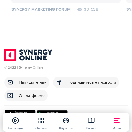
SYNERGY MARKETING FORUM
SY
33 638
© 2022 | Synergy Online
Напишите нам
Подпишитесь на новости
О платформе
Трансляции
Вебинары
Обучение
Знания
Меню
Университет
Политика конфиденциальности
Договор оферты