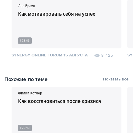
Лес Браун
Кроме того, Соня Пионте учит:
Как мотивировать себя на успех
как довериться себе и пойти на риск;
как отказаться от слова "нет";
почему нужно быть гибким в жизни и бизнесе.
Помимо всего прочего, она делится инструментами,
1:23:03
помогающими добиться ультракреативности в реальной жизни
и предпринимательстве.
SYNERGY ONLINE FORUM 15 АВГУСТА
SY
8 425
Похожие по теме
Показать все
Филип Котлер
Как восстановиться после кризиса
1:25:43