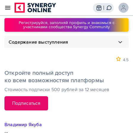
Трансляции
Вебинары
Регистрируйся, заполняй профиль и знакомься с
участниками сообщества Synergy Community
Обучение
Знания
Содержание выступления
Сообщество
Подписки
1
00:00
Как совершать продажи на удаленке
4.5
Откройте полный доступ
ко всем возможностям платформы
Стоимость подписки 500 рублей за 12 месяцев
Подписаться
Владимир Якуба