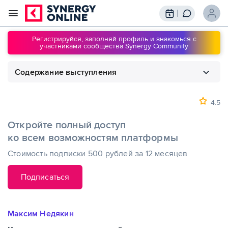
Трансляции
Вебинары
Регистрируйся, заполняй профиль и знакомься с
участниками сообщества Synergy Community
Обучение
Знания
Содержание выступления
Сообщество
Подписки
1
00:00
Как создать качественный сервис
4.5
Откройте полный доступ
ко всем возможностям платформы
Стоимость подписки 500 рублей за 12 месяцев
Подписаться
Максим Недякин