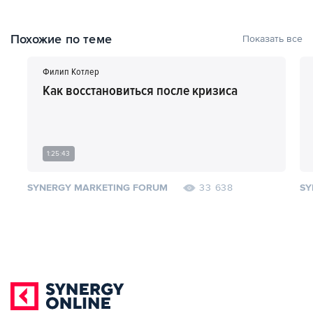
Похожие по теме
Показать все
Филип Котлер
Как восстановиться после кризиса
1:25:43
SYNERGY MARKETING FORUM
SY
33 638