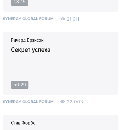
48:45
21 911
SYNERGY GLOBAL FORUM
Ричард Брэнсон
Секрет успеха
50:29
22 003
SYNERGY GLOBAL FORUM
Стив Форбс