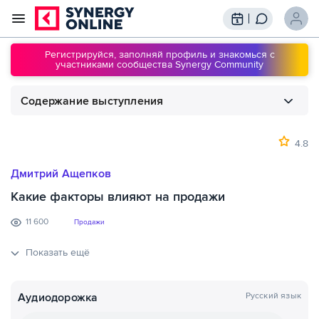
Трансляции
Вебинары
Регистрируйся, заполняй профиль и знакомься с
участниками сообщества Synergy Community
Обучение
Знания
Содержание выступления
Сообщество
Подписки
1
00:00
Какие факторы влияют на продажи
4.8
Дмитрий Ащепков
Какие факторы влияют на продажи
11 600
Продажи
Показать ещё
Аудиодорожка
Русский язык