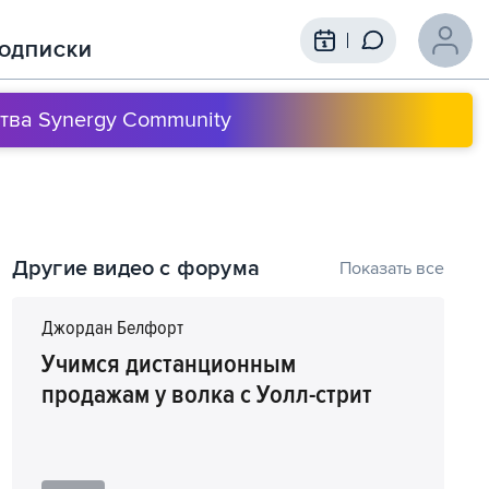
ОДПИСКИ
тва Synergy Community
Содержание выступления
Другие видео с форума
Показать все
1
00:00
Управляй изменениями, чтобы они
не управляли тобой
Джордан Белфорт
Учимся дистанционным
продажам у волка с Уолл-стрит