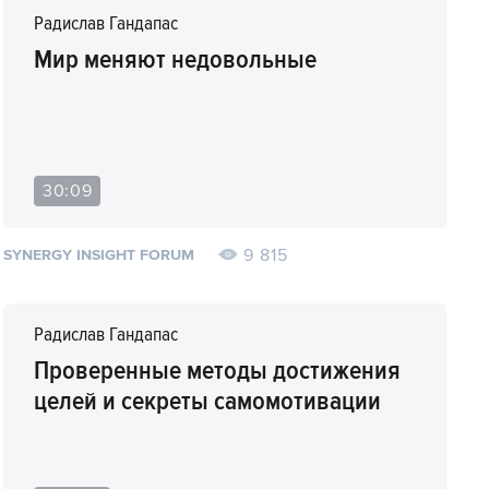
Радислав Гандапас
Мир меняют недовольные
30:09
9 815
SYNERGY INSIGHT FORUM
Радислав Гандапас
Проверенные методы достижения
целей и секреты самомотивации