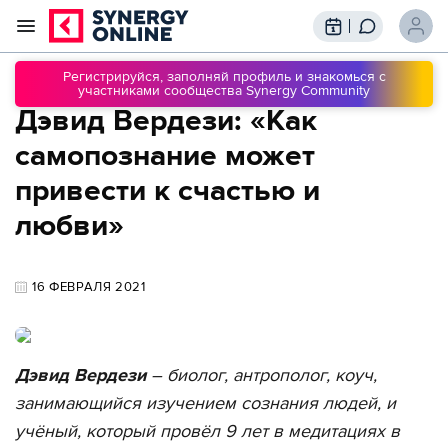
Трансляции
Вебинары
Регистрируйся, заполняй профиль и знакомься с
участниками сообщества Synergy Community
Обучение
Дэвид Вердези: «Как
Знания
Сообщество
Подписки
самопознание может
привести к счастью и
любви»
16 ФЕВРАЛЯ 2021
Дэвид Вердези
– биолог, антрополог, коуч,
занимающийся изучением сознания людей, и
учёный, который провёл 9 лет в медитациях в