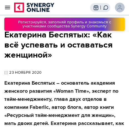
Трансляции
Вебинары
Регистрируйся, заполняй профиль и знакомься с
участниками сообщества Synergy Community
Обучение
Екатерина Беспятых: «Как
Знания
Сообщество
Подписки
всё успевать и оставаться
женщиной»
23 НОЯБРЯ 2020
Екатерина Беспятых – основатель академия
женского развития «Woman Time», эксперт по
тайм-менеджменту, глава двух отделов в
компании Faberlic, автор блога, автор книги
«Ресурсный тайм-менеджмент для женщин»,
мать двоих детей. Екатерина рассказывает, к
ак