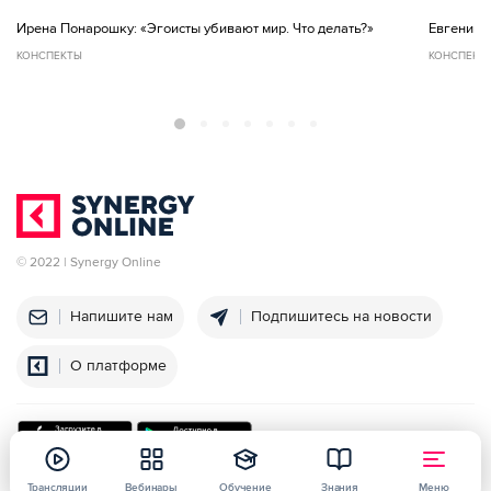
Ирена Понарошку: «Эгоисты убивают мир. Что делать?»
Евгений Ч
КОНСПЕКТЫ
КОНСПЕКТ
© 2022 | Synergy Online
Напишите нам
Подпишитесь на новости
О платформе
Трансляции
Вебинары
Обучение
Знания
Меню