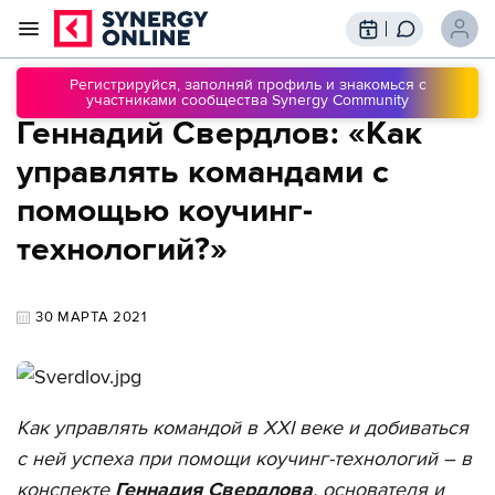
Трансляции
Вебинары
Регистрируйся, заполняй профиль и знакомься с
участниками сообщества Synergy Community
Обучение
Геннадий Свердлов: «Как
Знания
Сообщество
Подписки
управлять командами с
помощью коучинг-
технологий?»
30 МАРТА 2021
Как управлять командой в XXI веке и добиваться
с ней успеха при помощи коучинг-технологий – в
конспекте
Геннадия Свердлова
, основателя и