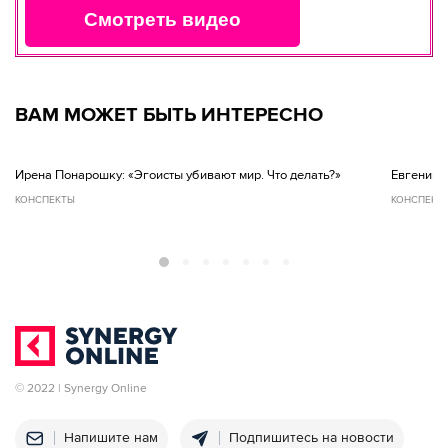
Смотреть видео
ВАМ МОЖЕТ БЫТЬ ИНТЕРЕСНО
Ирена Понарошку: «Эгоисты убивают мир. Что делать?»
Евгений Ч
КОНСПЕКТЫ
КОНСПЕКТ
© 2022 | Synergy Online
Напишите нам
Подпишитесь на новости