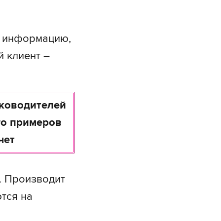
ь информацию,
й клиент –
уководителей
го примеров
чет
у. Производит
тся на