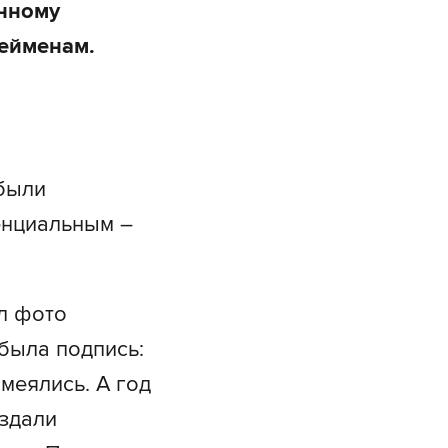
енному
Рейменам.
были
енциальным –
ил фото
была подпись:
меялись. А год
оздали