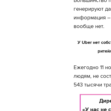
Большинство п
генерируют да
информация – 
вообще нет.
У Uber нет соб
ритей
Ежегодно 11 н
людям, не сост
543 тысячи тр
Дире
«У нас не 