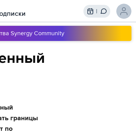
ОДПИСКИ
тва Synergy Community
ценный
нный
ать границы
т по