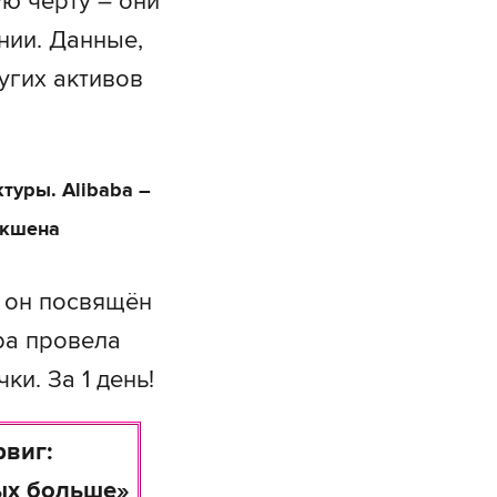
ю черту – они
нии. Данные,
угих активов
туры. Alibaba –
акшена
– он посвящён
aba провела
и. За 1 день!
рвиг:
ных больше»