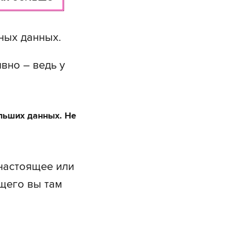
ных данных.
вно – ведь у
льших данных. Не
 настоящее или
щего вы там