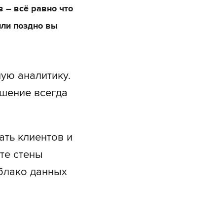
 – всё равно что
или поздно вы
ую аналитику.
шение всегда
ть клиентов и
те стены
блако данных