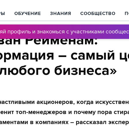
РЫ
ОБУЧЕНИЕ
ЗНАНИЯ
СООБЩЕСТВО
П
няй профиль и знакомься с участниками сообщес
ван Рейменам:
рмация – самый 
 любого бизнеса»
счастливыми акционеров, когда искусстве
менит топ-менеджеров и почему пора стир
аментами в компаниях – рассказал экспер