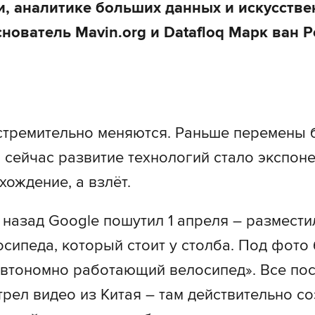
, аналитике больших данных и искусств
снователь Mavin.org и Datafloq Марк ван 
стремительно меняются. Раньше перемены 
 сейчас развитие технологий стало экспон
хождение, а взлёт.
 назад Google пошутил 1 апреля – размест
сипеда, который стоит у столба. Под фото 
втономно работающий велосипед». Все пос
трел видео из Китая – там действительно с