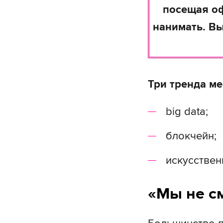
посещая оф
нанимать. Вы
Три тренда ме
big data;
блокчейн;
искусствен
«Мы не с