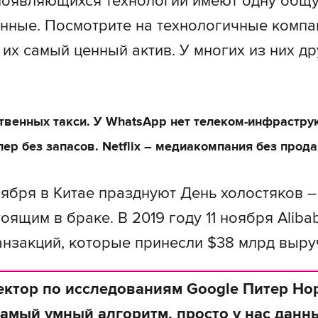
оявляющихся технологий имеют одну общу
нные. Посмотрите на технологичные компа
их самый ценный актив. У многих из них др
ственных такси. У WhatsApp нет телеком-инфраструк
лер без запасов. Netflix – медиакомпания без прод
оября в Китае празднуют День холостяков 
оящим в браке. В 2019 году 11 ноября Alib
анзакций, которые принесли $38 млрд выручк
ктор по исследованиям Google Питер Но
самый умный алгоритм, просто у нас дан