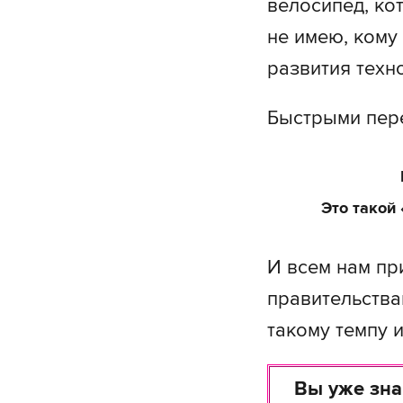
велосипед, ко
не имею, кому
развития техн
Быстрыми пере
Это такой 
И всем нам пр
правительства
такому темпу 
Вы уже зна