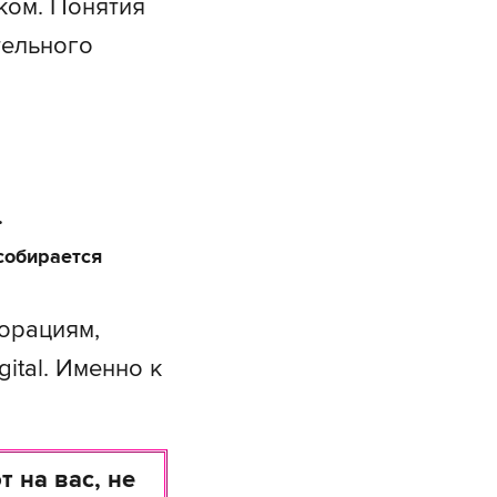
ком. Понятия
тельного
.
 собирается
орациям,
ital. Именно к
 на вас, не